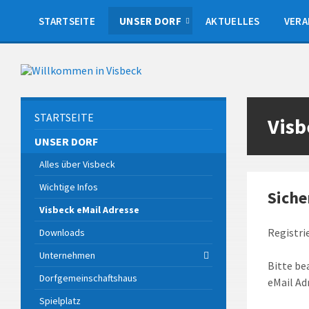
Skip
Skip
Skip
to
to
to
STARTSEITE
UNSER DORF
AKTUELLES
VERA
content
left
footer
sidebar
STARTSEITE
Visb
UNSER DORF
Alles über Visbeck
Wichtige Infos
Siche
Visbeck eMail Adresse
Registri
Downloads
Unternehmen
Bitte be
Dorfgemeinschaftshaus
eMail Ad
Spielplatz